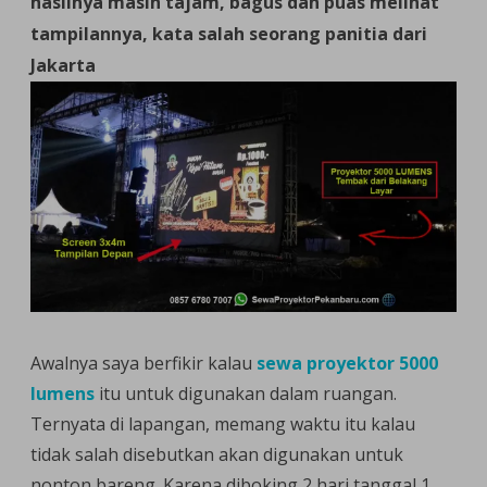
hasilnya masih tajam, bagus dan puas melihat
Kopi
tampilannya, kata salah seorang panitia dari
Pakai
Jakarta
Projector
5000
Lumens
Awalnya saya berfikir kalau
sewa proyektor 5000
lumens
itu untuk digunakan dalam ruangan.
Ternyata di lapangan, memang waktu itu kalau
tidak salah disebutkan akan digunakan untuk
nonton bareng. Karena diboking 2 hari tanggal 1