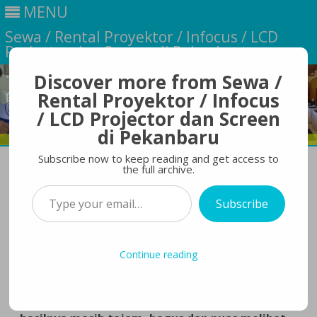
MENU
Sewa / Rental Proyektor / Infocus / LCD
Projector dan Screen di Pekanbaru
Discover more from Sewa /
Rental Proyektor / Infocus
/ LCD Projector dan Screen
di Pekanbaru
Skip
Subscribe now to keep reading and get access to
to
the full archive.
content
Type your email…
Acara Top Kopi Pakai Projector 5000
Subscribe
Lumens
SewaProyektorPekanbaru
April 3, 2017
3
on
Comments
Continue reading
Acara
Proyektor 5000Lumens
-nya masih baru ya pak,
Top