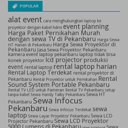
POPULAR
alat event
cara menghubungkan laptop ke
event planning
proyektor dengan kabel hdmi
Harga Paket Pernikahan Murah
dengan sewa TV di Pekanbaru
Harga Sewa
Harga Sewa Proyektor di
HT Harian di Pekanbaru
Pekanbaru
Jasa Sewa Proyektor Pekanbaru
kamera event
laptop pekanbaru
laptop tidak bisa
lcd projector
produksi
konek proyektor
rental laptop harian
event
rental laptop
Rental Laptop Terdekat
rental proyektor di
Rental
Pekanbaru
Rental Proyektor untuk Pernikahan
Sound System Portable Pekanbaru
Rental TV LED untuk Pameran
Rental TV Pekanbaru
setup
Sewa HT
tanpa kabel
Sewa Handy Talky Pekanbaru
Sewa Infocus
Pekanbaru
Pekanbaru
sewa
Sewa Infocus Terdekat
laptop
Sewa LCD
Sewa Layar Proyektor Pekanbaru
Sewa LCD Proyektor
Projector Pekanbaru
5000 Lumens di Pekanbaru
Sewa
sewa notebook