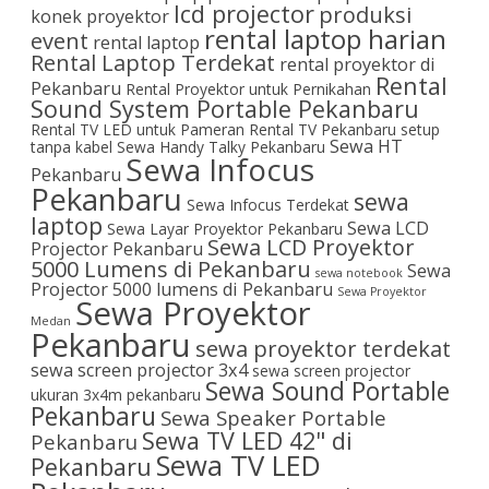
lcd projector
produksi
konek proyektor
rental laptop harian
event
rental laptop
Rental Laptop Terdekat
rental proyektor di
Rental
Pekanbaru
Rental Proyektor untuk Pernikahan
Sound System Portable Pekanbaru
Rental TV LED untuk Pameran
Rental TV Pekanbaru
setup
Sewa HT
tanpa kabel
Sewa Handy Talky Pekanbaru
Sewa Infocus
Pekanbaru
Pekanbaru
sewa
Sewa Infocus Terdekat
laptop
Sewa LCD
Sewa Layar Proyektor Pekanbaru
Sewa LCD Proyektor
Projector Pekanbaru
5000 Lumens di Pekanbaru
Sewa
sewa notebook
Projector 5000 lumens di Pekanbaru
Sewa Proyektor
Sewa Proyektor
Medan
Pekanbaru
sewa proyektor terdekat
sewa screen projector 3x4
sewa screen projector
Sewa Sound Portable
ukuran 3x4m pekanbaru
Pekanbaru
Sewa Speaker Portable
Sewa TV LED 42" di
Pekanbaru
Sewa TV LED
Pekanbaru