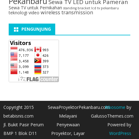
Pekanbaru
Sewa TV LED untuk Pameran
Sewa TV untuk Pernikahan
standing bracket lcd tv pekanbaru
wireless transmission
teknologi video
PENGUNJUNG
Copyright 2015
SewaProyektorPekanbaru.com
Ribosome
by
betabisnis.com
Melayani
GalussoThemes.com
Jl. Bukit Pasir Perum
Penyewaan
Powered by
BMP 1 Blok D11
Proyektor, Layar
WordPress