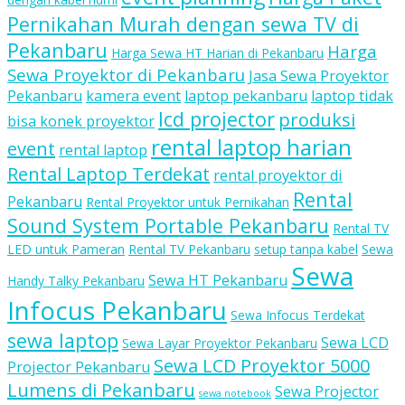
Pernikahan Murah dengan sewa TV di
Pekanbaru
Harga
Harga Sewa HT Harian di Pekanbaru
Sewa Proyektor di Pekanbaru
Jasa Sewa Proyektor
Pekanbaru
kamera event
laptop pekanbaru
laptop tidak
lcd projector
produksi
bisa konek proyektor
rental laptop harian
event
rental laptop
Rental Laptop Terdekat
rental proyektor di
Rental
Pekanbaru
Rental Proyektor untuk Pernikahan
Sound System Portable Pekanbaru
Rental TV
LED untuk Pameran
Rental TV Pekanbaru
setup tanpa kabel
Sewa
Sewa
Sewa HT Pekanbaru
Handy Talky Pekanbaru
Infocus Pekanbaru
Sewa Infocus Terdekat
sewa laptop
Sewa LCD
Sewa Layar Proyektor Pekanbaru
Sewa LCD Proyektor 5000
Projector Pekanbaru
Lumens di Pekanbaru
Sewa Projector
sewa notebook