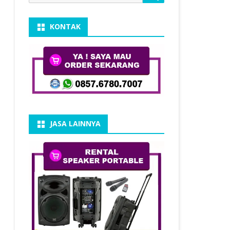
for:
KONTAK
JASA LAINNYA