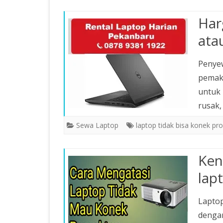
Har
ata
Penyew
pemaka
untuk 
rusak,
Sewa Laptop
laptop tidak bisa konek pr
Ken
lap
Laptop
dengan