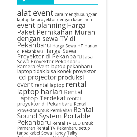
alat event
cara menghubungkan
laptop ke proyektor dengan kabel hdmi
event planning
Harga
Paket Pernikahan Murah
dengan sewa TV di
Pekanbaru
Harga Sewa HT Harian
Harga Sewa
di Pekanbaru
Proyektor di Pekanbaru
Jasa
Sewa Proyektor Pekanbaru
kamera event
laptop pekanbaru
laptop tidak bisa konek proyektor
lcd projector
produksi
rental
event
rental laptop
laptop harian
Rental
Laptop Terdekat
rental
proyektor di Pekanbaru
Rental
Rental
Proyektor untuk Pernikahan
Sound System Portable
Pekanbaru
Rental TV LED untuk
Pameran
Rental TV Pekanbaru
setup
tanpa kabel
Sewa Handy Talky