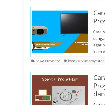
SEWA SOUND PORTABLE
Car
SEWA LAPTOP PEKANBARU
Pro
SEWA PODIUM PEKANBARU
Cara 
SEWA WIRELESS VIDEO
dengan
TRANSMITTER PEKANBARU
agar b
lebih
Sewa Proyektor
koneksi tv ke proyektor
Car
Pro
dan
Settin