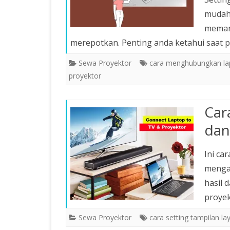
mudah 
meman
merepotkan. Penting anda ketahui saat
Sewa Proyektor
cara menghubungkan lap
proyektor
Car
dan
Ini ca
menga
hasil 
proyek
Sewa Proyektor
cara setting tampilan l