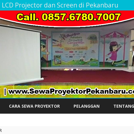
 / LCD Projector dan Screen di Pekanbaru
Skip
to
CARA SEWA PROYEKTOR
PELANGGAN
TENTANG
content
R