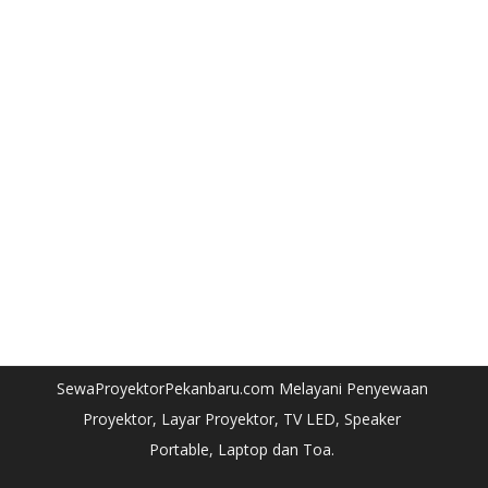
SewaProyektorPekanbaru.com Melayani Penyewaan
Proyektor, Layar Proyektor, TV LED, Speaker
Portable, Laptop dan Toa.