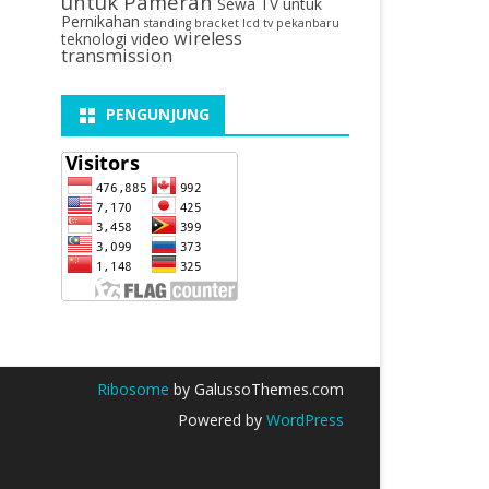
untuk Pameran
Sewa TV untuk
Pernikahan
standing bracket lcd tv pekanbaru
wireless
teknologi video
transmission
PENGUNJUNG
Ribosome
by GalussoThemes.com
Powered by
WordPress