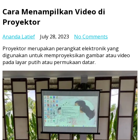
Cara Menampilkan Video di
Proyektor
on
Ananda Latief
July 28, 2023
No Comments
Cara
Proyektor merupakan perangkat elektronik yang
Menampilkan
digunakan untuk memproyeksikan gambar atau video
Video
pada layar putih atau permukaan datar.
di
Proyektor