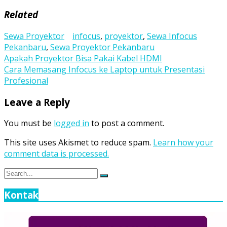
Related
Sewa Proyektor
infocus
,
proyektor
,
Sewa Infocus
Pekanbaru
,
Sewa Proyektor Pekanbaru
Post
Apakah Proyektor Bisa Pakai Kabel HDMI
Cara Memasang Infocus ke Laptop untuk Presentasi
navigation
Profesional
Leave a Reply
You must be
logged in
to post a comment.
This site uses Akismet to reduce spam.
Learn how your
comment data is processed.
Search
Search
for:
Kontak