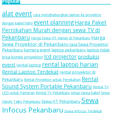
Popular
alat event
cara menghubungkan laptop ke proyektor
event planning
Harga Paket
dengan kabel hdmi
Pernikahan Murah dengan sewa TV di
Pekanbaru
Harga
Harga Sewa HT Harian di Pekanbaru
Sewa Proyektor di Pekanbaru
Jasa Sewa Proyektor
Pekanbaru
kamera event
laptop pekanbaru
laptop tidak
lcd projector
produksi
bisa konek proyektor
rental laptop harian
event
rental laptop
Rental Laptop Terdekat
rental proyektor di
Rental
Pekanbaru
Rental Proyektor untuk Pernikahan
Sound System Portable Pekanbaru
Rental TV
LED untuk Pameran
Rental TV Pekanbaru
setup tanpa kabel
Sewa
Sewa
Sewa HT Pekanbaru
Handy Talky Pekanbaru
Infocus Pekanbaru
Sewa Infocus Terdekat