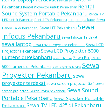
rental proyektor di
Rental
Pekanbaru
Rental Proyektor untuk Pernikahan
Sound System Portable Pekanbaru
Rental TV
LED untuk Pameran
Rental TV Pekanbaru
setup tanpa kabel
Sewa
Sewa
Sewa HT Pekanbaru
Handy Talky Pekanbaru
Infocus Pekanbaru
Sewa Infocus Terdekat
sewa laptop
Sewa LCD
Sewa Layar Proyektor Pekanbaru
Sewa LCD Proyektor 5000
Projector Pekanbaru
Lumens di Pekanbaru
Sewa Projector
sewa notebook
Sewa
5000 lumens di Pekanbaru
Sewa Proyektor Medan
Proyektor Pekanbaru
sewa
proyektor terdekat
sewa screen projector 3x4
sewa
Sewa Sound
screen projector ukuran 3x4m pekanbaru
Portable Pekanbaru
Sewa Speaker Portable
Sewa TV LED 42" di Pekanbaru
Pekanbaru