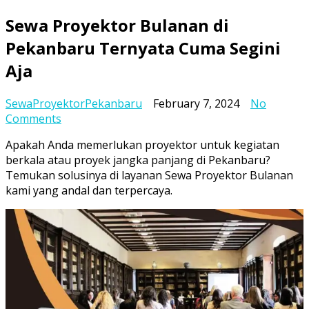
Sewa Proyektor Bulanan di
Pekanbaru Ternyata Cuma Segini
Aja
SewaProyektorPekanbaru
February 7, 2024
No
on
Comments
Sewa
Apakah Anda memerlukan proyektor untuk kegiatan
Proyektor
berkala atau proyek jangka panjang di Pekanbaru?
Bulanan
Temukan solusinya di layanan Sewa Proyektor Bulanan
di
kami yang andal dan terpercaya.
Pekanbaru
Ternyata
Cuma
Segini
Aja