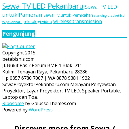
Sewa TV LED Pekanbaru
Sewa TV LED
untuk Pameran
Sewa TV untuk Pernikahan
standing bracket lcd
wireless transmission
teknologi video
tv pekanbaru
Pengunjung
Copyright 2015
betabisnis.com
Jl. Bukit Pasir Perum BMP 1 Blok D11
Kulim, Tenayan Raya, Pekanbaru 28286
Hp 0857 6780 7007 | WA 0878 9381 1922
SewaProyektorPekanbaru.com Melayani Penyewaan
Proyektor, Layar Proyektor, TV LED, Speaker Portable,
Laptop dan Toa.
Ribosome
by GalussoThemes.com
Powered by
WordPress
Discover more from Sewa /