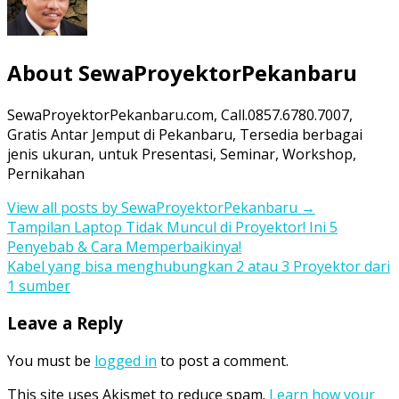
About SewaProyektorPekanbaru
SewaProyektorPekanbaru.com, Call.0857.6780.7007,
Gratis Antar Jemput di Pekanbaru, Tersedia berbagai
jenis ukuran, untuk Presentasi, Seminar, Workshop,
Pernikahan
View all posts by SewaProyektorPekanbaru
→
Post
Tampilan Laptop Tidak Muncul di Proyektor! Ini 5
Penyebab & Cara Memperbaikinya!
navigation
Kabel yang bisa menghubungkan 2 atau 3 Proyektor dari
1 sumber
Leave a Reply
You must be
logged in
to post a comment.
This site uses Akismet to reduce spam.
Learn how your