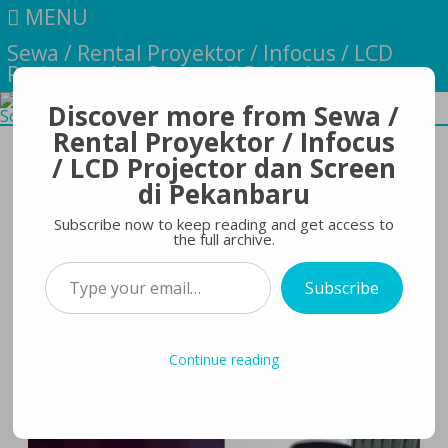
MENU
Sewa / Rental Proyektor / Infocus / LCD
Projector dan Screen di Pekanbaru
Discover more from Sewa /
Skip
Rental Proyektor / Infocus
to
/ LCD Projector dan Screen
content
Sewa Sound System Kecil dengan Harga
di Pekanbaru
Terbaik: Cek Penawarannya Sekarang
Subscribe now to keep reading and get access to
the full archive.
SewaProyektorPekanbaru
March 20, 2024
No
Type your email…
on
Comments
Subscribe
Sewa
Mau punya pengalaman acara yang tak terlupakan
Sound
Continue reading
tanpa harus mengeluarkan banyak biaya? Simaklah
System
solusi kami!
Kecil