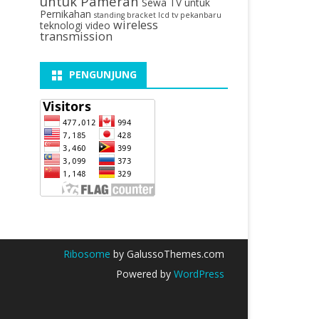
untuk Pameran
Sewa TV untuk
Pernikahan
standing bracket lcd tv pekanbaru
wireless
teknologi video
transmission
PENGUNJUNG
Ribosome
by GalussoThemes.com
Powered by
WordPress