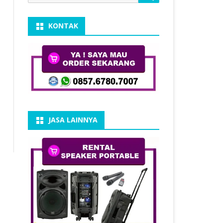
for:
KONTAK
JASA LAINNYA