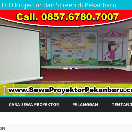
 / LCD Projector dan Screen di Pekanbaru
Skip
to
CARA SEWA PROYEKTOR
PELANGGAN
TENTANG
content
FON