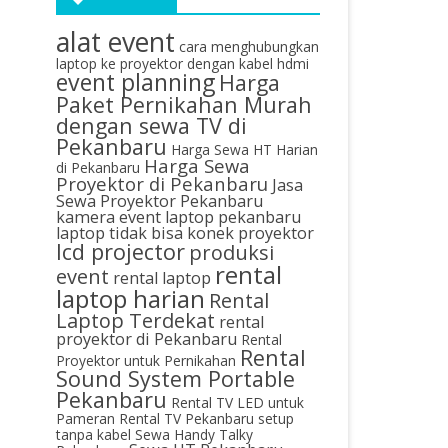
alat event
cara menghubungkan
laptop ke proyektor dengan kabel hdmi
event planning
Harga
Paket Pernikahan Murah
dengan sewa TV di
Pekanbaru
Harga Sewa HT Harian
Harga Sewa
di Pekanbaru
Proyektor di Pekanbaru
Jasa
Sewa Proyektor Pekanbaru
kamera event
laptop pekanbaru
laptop tidak bisa konek proyektor
lcd projector
produksi
rental
event
rental laptop
laptop harian
Rental
Laptop Terdekat
rental
proyektor di Pekanbaru
Rental
Rental
Proyektor untuk Pernikahan
Sound System Portable
Pekanbaru
Rental TV LED untuk
Pameran
Rental TV Pekanbaru
setup
tanpa kabel
Sewa Handy Talky