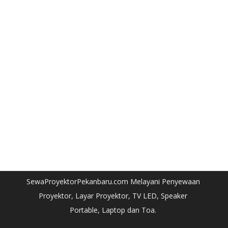
SewaProyektorPekanbaru.com Melayani Penyewaan
Proyektor, Layar Proyektor, TV LED, Speaker
Portable, Laptop dan Toa.