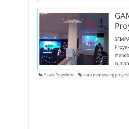
SEWA SOUND PORTABLE
GAM
SEWA LAPTOP PEKANBARU
Pro
SEWA PODIUM PEKANBARU
SEMPA
SEWA WIRELESS VIDEO
Proyek
TRANSMITTER PEKANBARU
mendap
rumah 
Sewa Proyektor
cara memasang proyekto